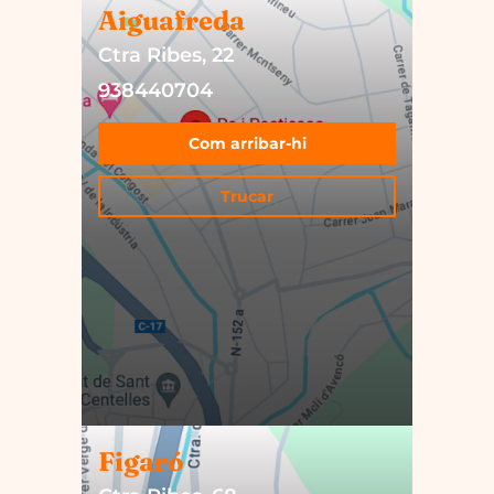
Aiguafreda
Ctra Ribes, 22
938440704
Com arribar-hi
Trucar
Figaró