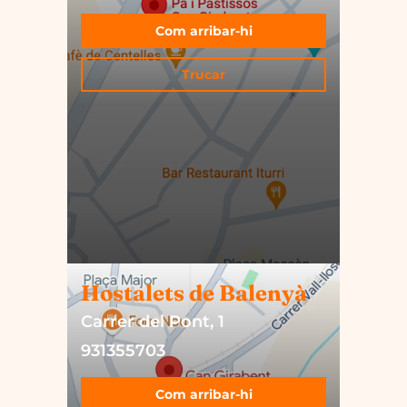
Com arribar-hi
Trucar
Hostalets de Balenyà
Carrer del Pont, 1
931355703
Com arribar-hi