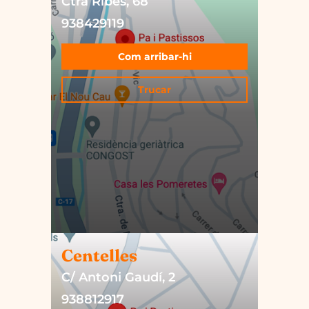
Ctra Ribes, 68
938429119
Com arribar-hi
Trucar
Centelles
C/ Antoni Gaudí, 2
938812917