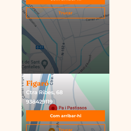
Trucar
Figaró
Ctra Ribes, 68
938429119
Com arribar-hi
Trucar