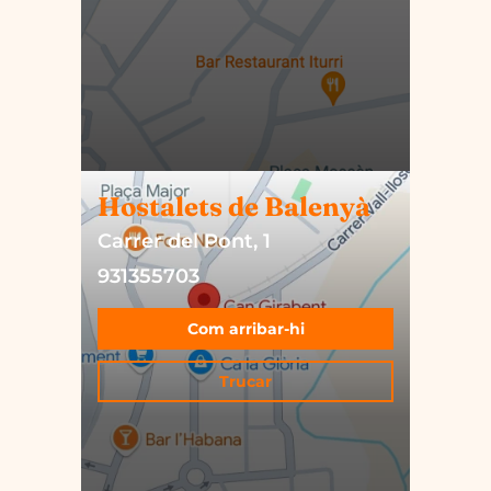
Hostalets de Balenyà
Carrer del Pont, 1
931355703
Com arribar-hi
Trucar