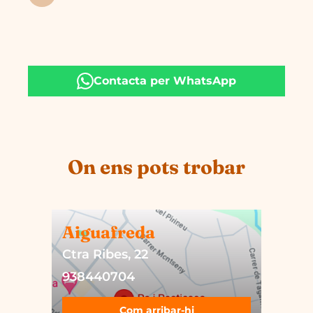
Contacta per WhatsApp
On ens pots trobar
Aiguafreda
Ctra Ribes, 22
938440704
Com arribar-hi