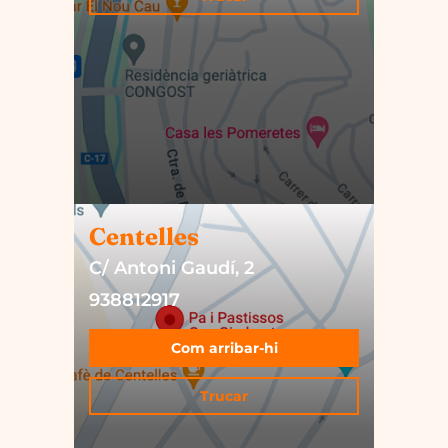
Centelles
C/ Antoni Gaudí, 2
938812917
Com arribar-hi
Trucar