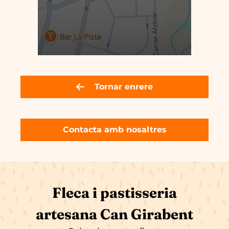
Tornar enrere
Contacta amb nosaltres
Fleca i pastisseria
artesana Can Girabent