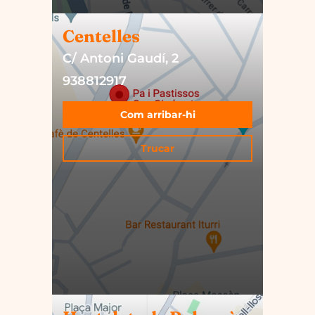
Centelles
C/ Antoni Gaudí, 2
938812917
Com arribar-hi
Trucar