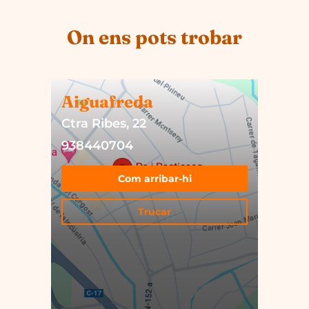
On ens pots trobar
Aiguafreda
Ctra Ribes, 22
938440704
Com arribar-hi
Trucar