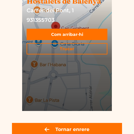
Hostalets de Balenyà
Carrer del Pont, 1
931355703
Com arribar-hi
Trucar
Tornar enrere