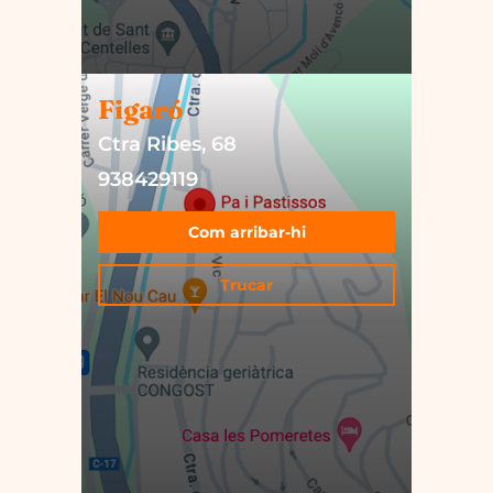
Figaró
Ctra Ribes, 68
938429119
Com arribar-hi
Trucar